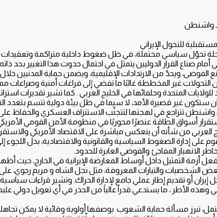
 ـ واشنطن
مستقبلية للتحول الإيراني
رحلة تحوّل سياسي محتملة، في ظل ضغوط داخلية متراكمة وتعقيدات إق
مام صناع القرار الدوليين يتمثل في احتمال حدوث هذا التغيير بحد ذاته، ب
نع الفوضى، ويحدّ من الارتدادات الإقليمية، ويضمن حماية المدنيين خلا
أن التحولات غير المخططة غالبًا ما تفضي إلى فراغات أمنية وصراعات م
للولايات المتحدة وحلفائها في الخليج العربي . كما تشير تقديرات استرات
 ستكون غير قصيرة الأمد، لا سيما في ظل بيئة دولية تتسم بتعدد ال
واشنطن تتراجع في لهجتها لتتجنّب الاستنزاف العسكري والحفاظ على ج
تقرار أسواق الطاقة عنصرًا محوريًا في منظومة الأمن القومي الأمريكي،
لعربي من شأنه أن ينعكس مباشرة على الاقتصاد الأمريكي والاستقرار ا
قوم على إدارة الضغوط السياسية والقانونية والاقتصادية، بدل اللجوء إ
اطر الانهيار المفاجئ والفوضى العابرة للحدود.
عل أزمة التمثيل داخل أوساط المعارضة الإيرانية في الخارج، حيث أظه
عض الشخصيات والتيارات المعروفة، مثل نجل الشاه و مريم رجوي، على 
يران أو تقديم إطار عملي جامع لإدارة الحراك. وتشير قراءات سياسية
اني وهذه الأطر ، ما يستدعي قدراً عالياً من الحذر في أي تعويل دولي علي
ل، تبرز مسألة حماية الشعوب بوصفها أولوية وقائية لا يمكن تجاه