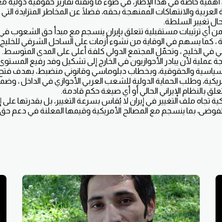
أهمية خاصة في هذا الإطار، في ضوء ما وثّقته تقارير حقوقية دولية مع
عربية والانتهاكات الممنهجة بحقه، فضلًا عن المخاطر المتزايدة التي
حال تغيير السلطة.
ضمن أي ترتيبات مستقبلية تتعلق بإيران ينسجم مع مبدأ حق الشعوب في ت
ة ، كما يسهم في الوقاية من نشوء أزمات على الساحل الشرقي للخليج 
 في الخليج ، وتحمّل المجتمع الدولي كلفة أعلى على المدى المتوسط.
جة عملية لأن يبادر الأحوازيون في الخارج إلى تشكيل وفد رفيع المستو
السياسية والحقوقية، وبخطاب دبلوماسي وقانوني منضبط، بهدف فتح 
ريكية، وطلب الحماية الدولية للشعب العربي الأحوازي في الداخل ، وض
ق بالنظام الإيراني الحالي أو أي صيغة حكم قادمة.
ية تجاه ملف التغيير في إيران لا يُقاس بسرعة التغيير، بل بقدرتها على 
الفوضى، بما ينسجم مع المصالح الأمريكية وقيمها المعلنة في دعم ح