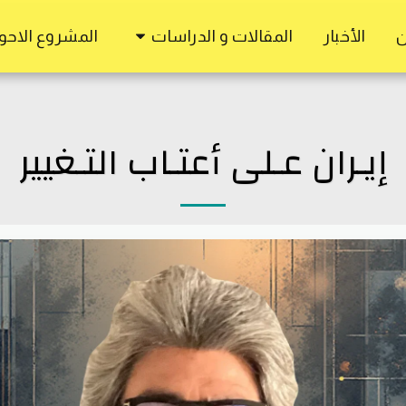
ن
الأخبار
المقالات و الدراسات
المشروع الاحوا
إيـران عـلى أعتـاب التـغيير