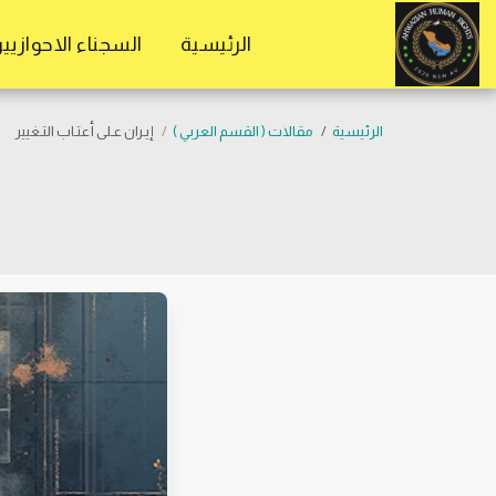
موقع المستقلين الاحوازيين
الرئيسية
السجناء الاحوازيي
الرئيسية
مقالات ( القسم العربي )
إيـران عـلى أعتـاب التـغيير