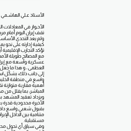
الأستاذ عـلي الهاشـمي
الأحـواز في المعادلات ال
تقف إيران اليوم أمام م
ولم يعد التحدي الأساسي أ
كيفية إدارته على نحو يم
تؤكد التجارب الإقليمية 
مع المصالح طويلة الأمد 
عسكرية واسعة مع إيران
العظمى ، و هذا ما جعل 
إلى جانب ذلك، يشكّل اس
واسع في منطقة الخليج ا
أهمية مقاربة متوازنة ت
المباشر، بما يقلل من مخ
ويزداد تعقيد المشهد بف
الأخيرة محدودية قدرة ب
بقبول شعبي واسع داخل إ
متنامية بين الداخل الإير
مستقبلية.
وفي سياق أي تحول محتم