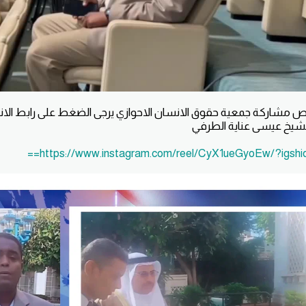
 مشاركة جمعية حقوق الانسان الاحوازي يرجى الضغط على رابط الانست
لشيخ عيسى عناية الطرفي
https://www.instagram.com/reel/CyX1ueGyoEw/?igsh