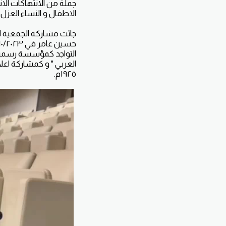
جملة من الانتهاكات ال
الاطفال و النساء العزل
جائت مشاركة الجمعية ا
التواجد كمؤسسة رسمية 
العربي " و كمشاركة اعلا
١٩٢٥م.