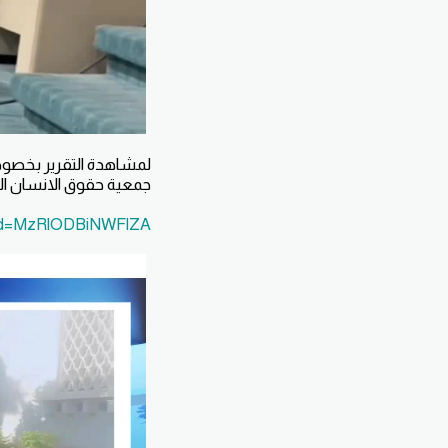
لمشاهدة التقرير بخصوص
جمعية حقوق الانسان ا
id=MzRlODBiNWFlZA==