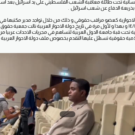
انسانية تحت طائلة معاقبة الشعب الفلسطيني على يد اسرائيل بعد اس
 بذريعة الدفاع عن شعب اسرائيل .
لاحوازية كعضو مراقب حقوقي و ذلك من خلال تواجد مدير مكتبها في ا
حسين عامر في ١٤/١٠/٢٠٢٣ و بهذا و لأول مرة في تاريخ دولة الاحواز العربية نالت جمعي
تحت قبة جامعة الدول العربية لتساهم في مجريات الاحداث عربيا من 
مية حقوقية تسهّل عليها التقدم بخصوص ملف دولة الاحواز العربية المح